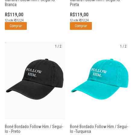
Branca
Preta
R$119,00
R$119,00
12
x
de
R$12,24
12
x
de
R$12,24
1
/
2
1
/
2
Boné Bordado Follow Him / Segui-
Boné Bordado Follow Him / Segui-
lo - Preto
lo -Turquesa