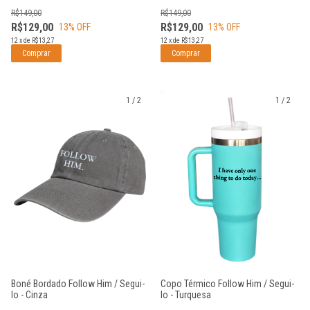
R$149,00
R$149,00
R$129,00
R$129,00
13
% OFF
13
% OFF
12
x
de
R$13,27
12
x
de
R$13,27
1
/
2
1
/
2
Boné Bordado Follow Him / Segui-
Copo Térmico Follow Him / Segui-
lo - Cinza
lo - Turquesa