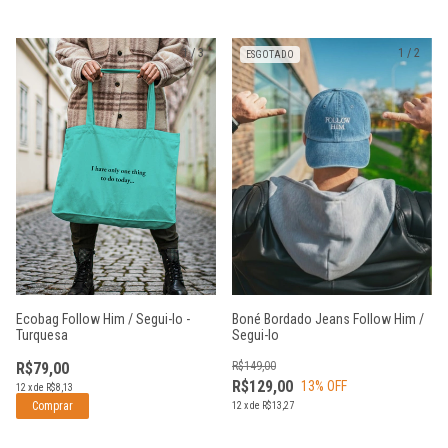
1
/
3
1
/
2
ESGOTADO
Ecobag Follow Him / Segui-lo -
Boné Bordado Jeans Follow Him /
Turquesa
Segui-lo
R$79,00
R$149,00
R$129,00
13
% OFF
12
x
de
R$8,13
12
x
de
R$13,27