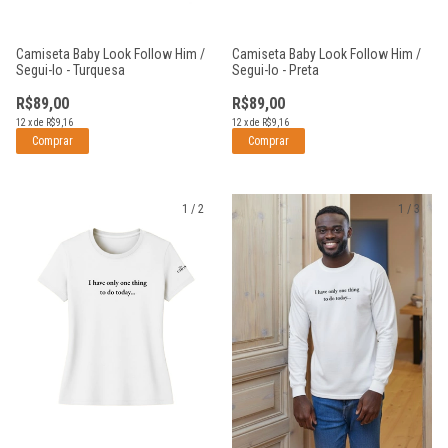
Camiseta Baby Look Follow Him /
Camiseta Baby Look Follow Him /
Segui-lo - Turquesa
Segui-lo - Preta
R$89,00
R$89,00
12
x
de
R$9,16
12
x
de
R$9,16
Comprar
Comprar
1
/
2
1
/
3