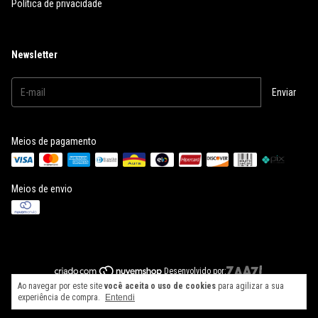
Política de privacidade
Newsletter
Meios de pagamento
Meios de envio
Desenvolvido por:
Ao navegar por este site
você aceita o uso de cookies
para agilizar a sua
Copyright 2Wave Ltda - 60447090000195 - 2026. Todos os direitos reservados.
experiência de compra.
Entendi