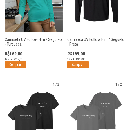
Camiseta UV Follow Him / Segui-lo
Camiseta UV Follow Him / Segui-lo
- Turquesa
- Preta
R$169,00
R$169,00
12
x
de
R$17,38
12
x
de
R$17,38
Comprar
Comprar
1
/
2
1
/
2