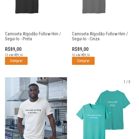
Camiseta Algodão Follow Him /
Camiseta Algodão Follow Him /
Segui-lo - Preta
Segui-lo - Cinza
R$89,00
R$89,00
12
x
de
R$9,16
12
x
de
R$9,16
Comprar
Comprar
1
/
3
1
/
3