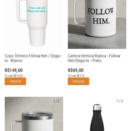
Copo Térmico Follow Him / Segui-
Caneca térmica Branca - Follow
lo - Branco
Him/Segui-lo - Preto
R$149,00
R$69,00
12
x
de
R$15,33
12
x
de
R$7,10
1
/
2
1
/
3