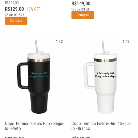
R$149,00
R$149,00
R$129,00
13
% OFF
12
x
de
R$15,33
12
x
de
R$13,27
1
/
2
1
/
2
Copo Térmico Follow Him / Segui-
Copo Térmico Follow Him / Segui-
lo - Preto
lo - Branco