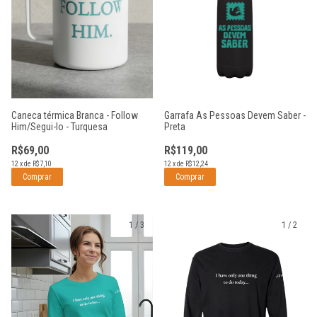
Caneca térmica Branca - Follow
Garrafa As Pessoas Devem Saber -
Him/Segui-lo - Turquesa
Preta
R$69,00
R$119,00
12
x
de
R$7,10
12
x
de
R$12,24
1
/
3
1
/
2