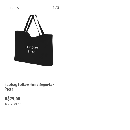
1
/
2
ESGOTADO
Ecobag Follow Him /Segui-lo -
Preta
R$79,00
12
x
de
R$8,13