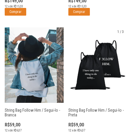
R$149,00
R$149,00
12
x
de
R$15,33
12
x
de
R$15,33
1
/
4
1
/
3
String Bag Follow Him / Segui-lo -
String Bag Follow Him / Segui-lo -
Preta
Branca
R$59,00
R$59,00
12
x
de
R$6,07
12
x
de
R$6,07