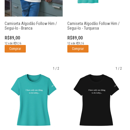
Camiseta Algodão Follow Him /
Camiseta Algodão Follow Him /
Segui-lo - Branca
Segui-lo - Turquesa
R$89,00
R$89,00
12
x
de
R$9,16
12
x
de
R$9,16
Comprar
Comprar
1
/
2
1
/
2