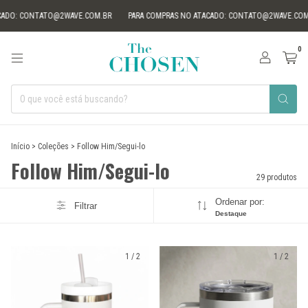
NTATO@2WAVE.COM.BR
PARA COMPRAS NO ATACADO:
CONTATO@2WAVE.COM.BR
0
Início
>
Coleções
>
Follow Him/Segui-lo
Follow Him/Segui-lo
29 produtos
Ordenar por:
Filtrar
Destaque
1
/
2
1
/
2