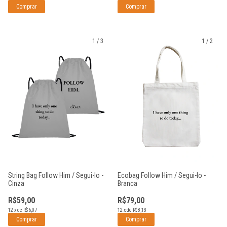
1
/
3
1
/
2
String Bag Follow Him / Segui-lo -
Ecobag Follow Him / Segui-lo -
Cinza
Branca
R$59,00
R$79,00
12
x
de
R$6,07
12
x
de
R$8,13