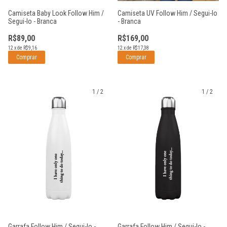
Camiseta Baby Look Follow Him /
Camiseta UV Follow Him / Segui-lo
Segui-lo - Branca
- Branca
R$89,00
R$169,00
12
x
de
R$9,16
12
x
de
R$17,38
Comprar
Comprar
1
/
2
1
/
2
Garrafa Follow Him / Segui-lo -
Garrafa Follow Him / Segui-lo -