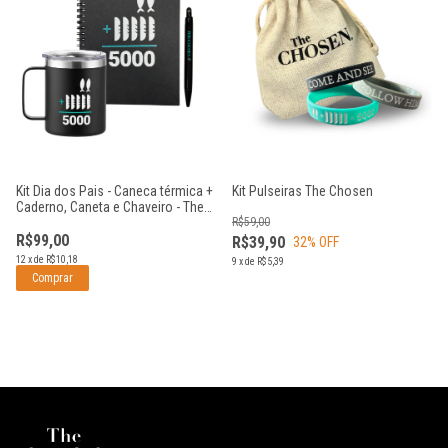
Kit Dia dos Pais - Caneca térmica +
Kit Pulseiras The Chosen
Caderno, Caneta e Chaveiro - The
Chosen Impossible Math
R$59,00
R$99,00
R$39,90
32
% OFF
12
x
de
R$10,18
9
x
de
R$5,39