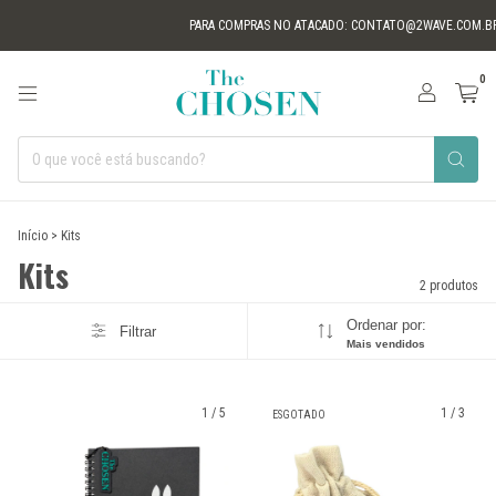
PARA COMPRAS NO ATACADO:
CONTATO@2WAVE.COM.BR
0
Início
>
Kits
Kits
2 produtos
Ordenar por:
Filtrar
Mais vendidos
1
/
5
1
/
3
ESGOTADO