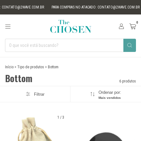
CONTATO@2WAVE.COM.BR
PARA COMPRAS NO ATACADO:
CONTATO@2WAVE.COM.BR
0
Início
>
Tipo de produtos
>
Bottom
Bottom
6 produtos
Ordenar por:
Filtrar
Mais vendidos
1
/
3