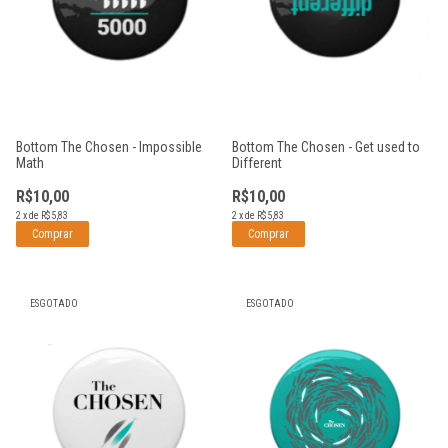
Bottom The Chosen - Impossible
Bottom The Chosen - Get used to
Math
Different
R$10,00
R$10,00
2
x
de
R$5,83
2
x
de
R$5,83
ESGOTADO
ESGOTADO