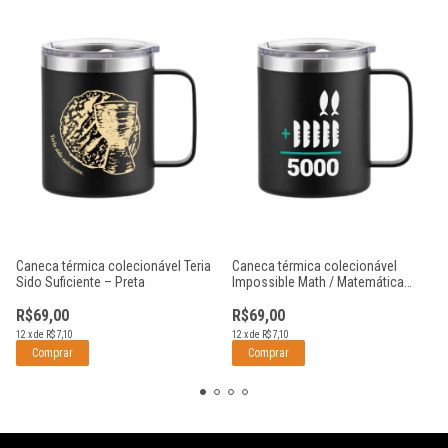
Caneca térmica colecionável Teria
Caneca térmica colecionável
Sido Suficiente – Preta
Impossible Math / Matemática
Impossível - Preta
R$69,00
R$69,00
12
x
de
R$7,10
12
x
de
R$7,10