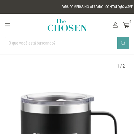
PARA COMPRAS NO ATACADO:
CONTATO@2WAVE.CO
0
1
/
2