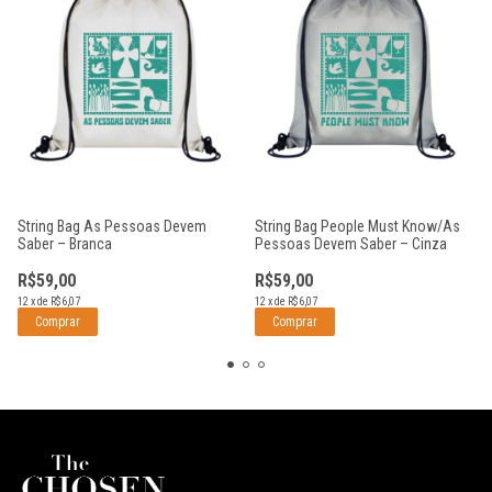
String Bag As Pessoas Devem
String Bag People Must Know/As
Saber – Branca
Pessoas Devem Saber – Cinza
R$59,00
R$59,00
12
x
de
R$6,07
12
x
de
R$6,07