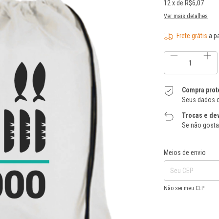
12
x de
R$6,07
Ver mais detalhes
Frete grátis
a p
Compra prot
Seus dados c
Trocas e de
Se não gostar
Entregas para o CEP:
Meios de envio
Não sei meu CEP