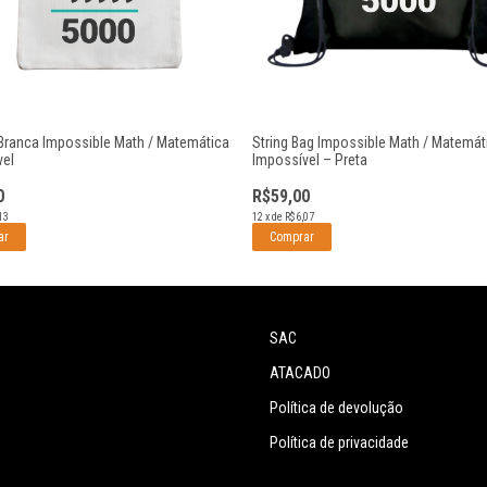
Branca Impossible Math / Matemática
String Bag Impossible Math / Matemát
vel
Impossível – Preta
0
R$59,00
13
12
x
de
R$6,07
SAC
ATACADO
Política de devolução
Política de privacidade