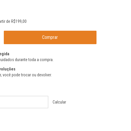
artir de
R$199,00
egida
uidados durante toda a compra.
voluções
, você pode trocar ou devolver.
Alterar CEP
Calcular