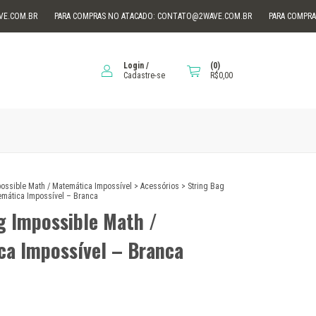
M.BR
PARA COMPRAS NO ATACADO:
CONTATO@2WAVE.COM.BR
PARA COMPRAS NO
Login
/
(
0
)
Cadastre-se
R$0,00
ossible Math / Matemática Impossível
>
Acessórios
>
String Bag
emática Impossível – Branca
g Impossible Math /
a Impossível – Branca