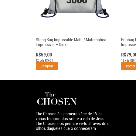
th / Matemática
String Bag Impossible Math / Matemática
Ecobag 
Impossível – Cinza
Impossí
R$59,00
R$79,0
12
x
de
R$6,07
12
x
de
R$8,
The Chosen é a primeira série de TV de
várias temporadas sobre a vida de Jesus.
The Chosen nos permite vê-lo através dos
olhos daqueles que o conheceram.