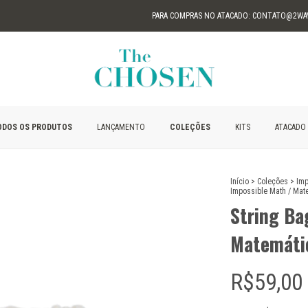
PARA COMPRAS NO ATACADO:
CONTATO@2WAVE.CO
ODOS OS PRODUTOS
LANÇAMENTO
COLEÇÕES
KITS
ATACADO
Início
>
Coleções
>
Imp
Impossible Math / Mat
String Ba
Matemátic
R$59,00